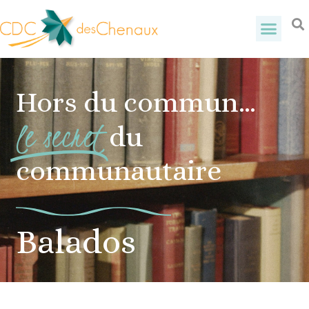
Hors du commun…
le secret
du
communautaire
Balados