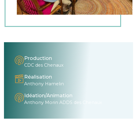
Production
CDC des Chenaux
Réalisation
Anthony Hamelin
Idéation/Animation
Anthony Morin ADDS des Chenaux