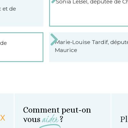
Sonia LeBel, députée de 
 et de
Marie-Louise Tardif, député
 de
Maurice
Comment peut-on
aider
vous
?
Pl