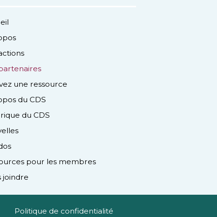
eil
opos
actions
partenaires
vez une ressource
opos du CDS
orique du CDS
elles
dos
ources pour les membres
 joindre
Politique de confidentialité