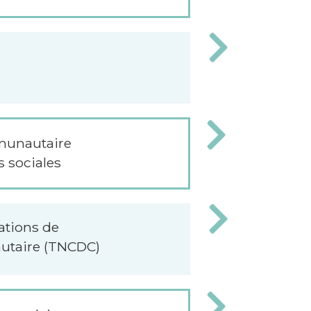
mmunautaire
s sociales
ations de
taire (TNCDC)