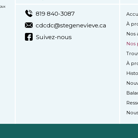
819 840-3087
Accu
À pr
cdcdc@stegenevieve.ca
Nos 
Suivez-nous
Nos 
Trou
À pr
Hist
Nouv
Bala
Ress
Nous