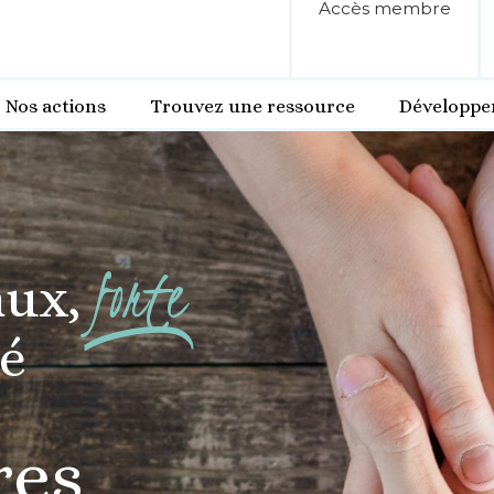
Accès membre
Nos actions
Trouvez une ressource
Développe
forte
ux,
é
res